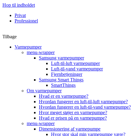
Hop til indholdet
Privat
Professionel
Tilbage
Varmepumper
menu-wrapper
Samsung varmepumper
Luft-til-luft varmepumper
Luft-til-vand varmepumper
Fjernbetjeninger
Samsung Smart Things
SmartThings
Om varmepumper
Hvad er en varmepumpe?
Hvordan fungerer en luft-til-luft varmepumpe?
Hvordan fungerer en luft-til-vand varmepumpe?
Hvor meget støjer en varmepumpe?
Hvad er prisen på en varmepumpe?
menu-wrapper
Dimensionering af varmepumpe
Hvor stor skal min varmepumpe være?