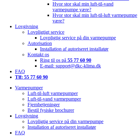
Hvor stor skal min luft-til-vand
varmepumpe være?
Hvor stor skal min luft-til-luft varmepumpe
være?
Lovgivning
Lovpligtigt service
Lovpligtig service på din varmepumpe
Autorisation
Installation af autoriseret installatør
Kontakt os
Ring til os på
55 77 60 90
E-mail: support@dkc-klima.dk
FAQ
Tlf: 55 77 60 90
Varmepumper
Luft-til-luft varmepumper
Luft-til-vand varmepumper
Fjernbetjeninger
Bestil fysiske brochurer
Lovgivning
Lovpligtig service på din varmepumpe
Installation af autoriseret installatør
FAQ