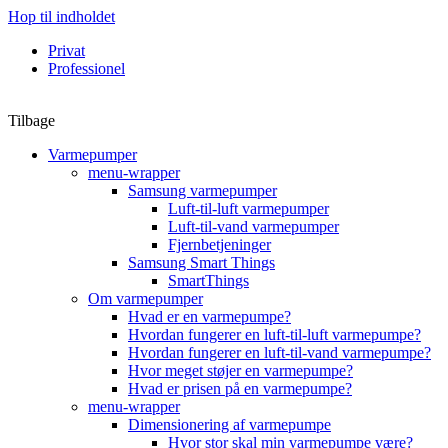
Hop til indholdet
Privat
Professionel
Tilbage
Varmepumper
menu-wrapper
Samsung varmepumper
Luft-til-luft varmepumper
Luft-til-vand varmepumper
Fjernbetjeninger
Samsung Smart Things
SmartThings
Om varmepumper
Hvad er en varmepumpe?
Hvordan fungerer en luft-til-luft varmepumpe?
Hvordan fungerer en luft-til-vand varmepumpe?
Hvor meget støjer en varmepumpe?
Hvad er prisen på en varmepumpe?
menu-wrapper
Dimensionering af varmepumpe
Hvor stor skal min varmepumpe være?