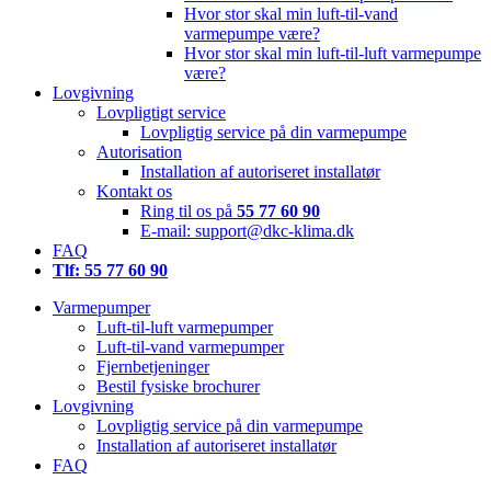
Hvor stor skal min luft-til-vand
varmepumpe være?
Hvor stor skal min luft-til-luft varmepumpe
være?
Lovgivning
Lovpligtigt service
Lovpligtig service på din varmepumpe
Autorisation
Installation af autoriseret installatør
Kontakt os
Ring til os på
55 77 60 90
E-mail: support@dkc-klima.dk
FAQ
Tlf: 55 77 60 90
Varmepumper
Luft-til-luft varmepumper
Luft-til-vand varmepumper
Fjernbetjeninger
Bestil fysiske brochurer
Lovgivning
Lovpligtig service på din varmepumpe
Installation af autoriseret installatør
FAQ