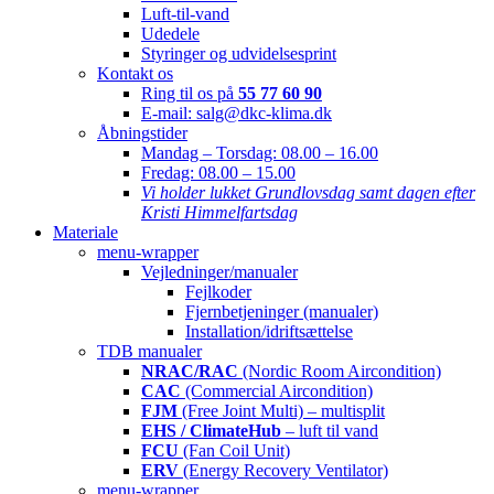
Luft-til-vand
Udedele
Styringer og udvidelsesprint
Kontakt os
Ring til os på
55 77 60 90
E-mail: salg@dkc-klima.dk
Åbningstider
Mandag – Torsdag:
08.00 – 16.00
Fredag:
08.00 – 15.00
Vi holder lukket Grundlovsdag samt dagen efter
Kristi Himmelfartsdag
Materiale
menu-wrapper
Vejledninger/manualer
Fejlkoder
Fjernbetjeninger (manualer)
Installation/idriftsættelse
TDB manualer
NRAC/RAC
(Nordic Room Aircondition)
CAC
(Commercial Aircondition)
FJM
(Free Joint Multi) – multisplit
EHS / ClimateHub
– luft til vand
FCU
(Fan Coil Unit)
ERV
(Energy Recovery Ventilator)
menu-wrapper