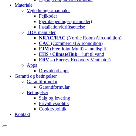
Materiale
Vejledninger/manualer
Fejlkoder
Fjernbetjeninger (manualer)
Installation/idriftsættelse
TDB manualer
NRAC/RAC
(Nordic Room Aircondition)
CAC
(Commercial Aircondition)
FJM
(Free Joint Multi) – multisplit
EHS / ClimateHub
– luft til vand
ERV
– (Energy Recovery Ventilator)
Apps
Download apps
Garanti og betingelser
Garantiformular
Garantiformular
Betingelser
Salg og levering
Privatlivspolitik
Cookie-politik
Kontakt