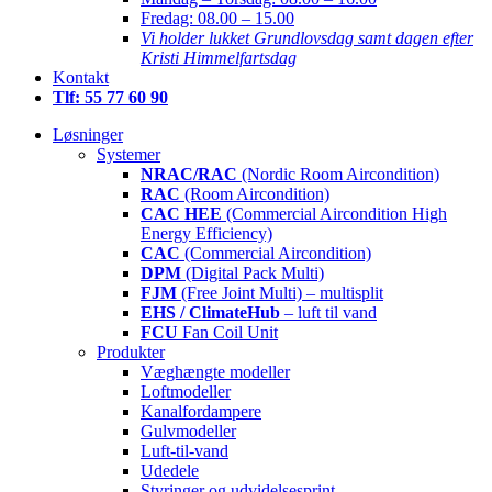
Fredag:
08.00 – 15.00
Vi holder lukket Grundlovsdag samt dagen efter
Kristi Himmelfartsdag
Kontakt
Tlf: 55 77 60 90
Løsninger
Systemer
NRAC/RAC
(Nordic Room Aircondition)
RAC
(Room Aircondition)
CAC HEE
(Commercial Aircondition High
Energy Efficiency)
CAC
(Commercial Aircondition)
DPM
(Digital Pack Multi)
FJM
(Free Joint Multi) – multisplit
EHS / ClimateHub
– luft til vand
FCU
Fan Coil Unit
Produkter
Væghængte modeller
Loftmodeller
Kanalfordampere
Gulvmodeller
Luft-til-vand
Udedele
Styringer og udvidelsesprint