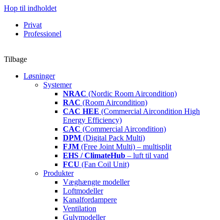
Hop til indholdet
Privat
Professionel
Tilbage
Løsninger
Systemer
NRAC
(Nordic Room Aircondition)
RAC
(Room Aircondition)
CAC HEE
(Commercial Aircondition High
Energy Efficiency)
CAC
(Commercial Aircondition)
DPM
(Digital Pack Multi)
FJM
(Free Joint Multi) – multisplit
EHS / ClimateHub
– luft til vand
FCU
(Fan Coil Unit)
Produkter
Væghængte modeller
Loftmodeller
Kanalfordampere
Ventilation
Gulvmodeller