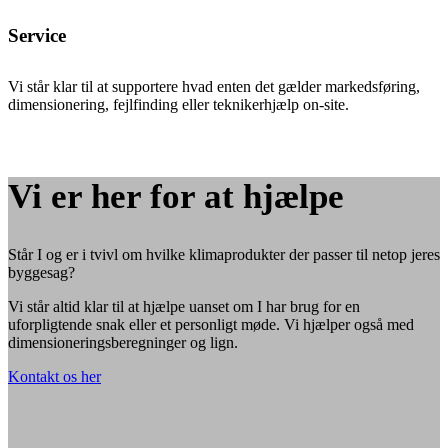
Service
Vi står klar til at supportere hvad enten det gælder markedsføring,
dimensionering, fejlfinding eller teknikerhjælp on-site.
Vi er her for at hjælpe
Står I og er i tvivl om hvilke klimaprodukter der passer til netop jeres
byggesag?
Vi står altid klar til at hjælpe uanset om I har brug for en
uforpligtende snak eller et personligt møde. Vi hjælper også med
dimensioneringsberegninger og lign.
Kontakt os her