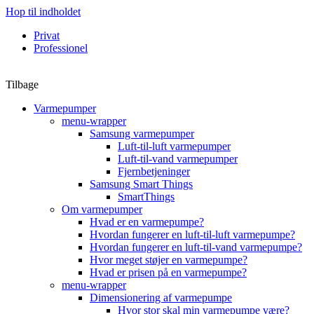
Hop til indholdet
Privat
Professionel
Tilbage
Varmepumper
menu-wrapper
Samsung varmepumper
Luft-til-luft varmepumper
Luft-til-vand varmepumper
Fjernbetjeninger
Samsung Smart Things
SmartThings
Om varmepumper
Hvad er en varmepumpe?
Hvordan fungerer en luft-til-luft varmepumpe?
Hvordan fungerer en luft-til-vand varmepumpe?
Hvor meget støjer en varmepumpe?
Hvad er prisen på en varmepumpe?
menu-wrapper
Dimensionering af varmepumpe
Hvor stor skal min varmepumpe være?