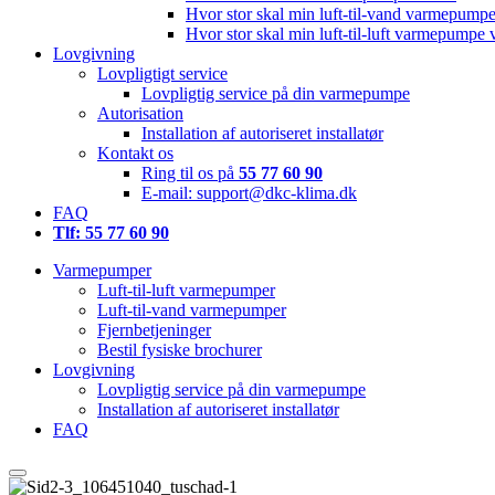
Hvor stor skal min luft-til-vand varmepump
Hvor stor skal min luft-til-luft varmepumpe
Lovgivning
Lovpligtigt service
Lovpligtig service på din varmepumpe
Autorisation
Installation af autoriseret installatør
Kontakt os
Ring til os på
55 77 60 90
E-mail: support@dkc-klima.dk
FAQ
Tlf: 55 77 60 90
Varmepumper
Luft-til-luft varmepumper
Luft-til-vand varmepumper
Fjernbetjeninger
Bestil fysiske brochurer
Lovgivning
Lovpligtig service på din varmepumpe
Installation af autoriseret installatør
FAQ