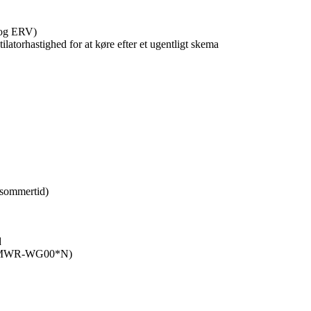
 og ERV)
ilatorhastighed for at køre efter et ugentligt skema
r sommertid)
d
sse (MWR-WG00*N)