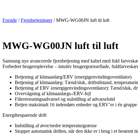
Forside
/
Fjernbetjeninger
/ MWG-WG00JN luft til luft
MWG-WG00JN luft til luft
Samsung nye avancerede fjernbetjening med kabel med fuld farveskærm 
Forbedret brugeroplevelse – intuitiv brugergrænseflade, fuldfarvesk
Betjening af klimaanlæg/ERV (energigenvindingsventilator)
Betjening af klimaanlæg: Tænd/sluk, driftstilstand, temperaturin
Betjening af ERV (energigenvindingsventilator): Tænd/sluk, drif
Overvågning af klimaanlægs-/ERV-fejl
Filterrensningsadvarsel og nulstilling af advarselstid
Betjen maksimalt 16 indendørs enheder og ERV’er i én gruppe
Energibesparende drift
Indstilling af øvre/nedre temperaturgrænse
Stopper automatisk driften, når den ikke er i brug i et bestemt ti