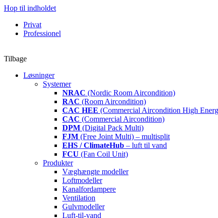
Hop til indholdet
Privat
Professionel
Tilbage
Løsninger
Systemer
NRAC
(Nordic Room Aircondition)
RAC
(Room Aircondition)
CAC HEE
(Commercial Aircondition High Energ
CAC
(Commercial Aircondition)
DPM
(Digital Pack Multi)
FJM
(Free Joint Multi) – multisplit
EHS / ClimateHub
– luft til vand
FCU
(Fan Coil Unit)
Produkter
Væghængte modeller
Loftmodeller
Kanalfordampere
Ventilation
Gulvmodeller
Luft-til-vand