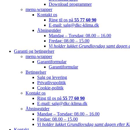
Download programmer
menu-wrapper
Kontakt os
Ring til os på
55 77 60 90
E-mail: salg@dkc-klima.dk
Åbningstider
Mandag – Torsdag:
08.00 – 16.00
Fredag:
08.00 – 15.00
Vi holder lukket Grundlovsdag samt dagen e
Garanti og betingelser
menu-wrapper
Garantiformular
Garantiformular
Betingelser
Salg og levering
Privatlivspolitik
Cookie-politik
Kontakt os
Ring til os på
55 77 60 90
E-mail: salg@dkc-klima.dk
Åbningstider
Mandag – Torsdag:
08.00 – 16.00
Fredag:
08.00 – 15.00
Vi holder lukket Grundlovsdag samt dagen efter K
Kontakt