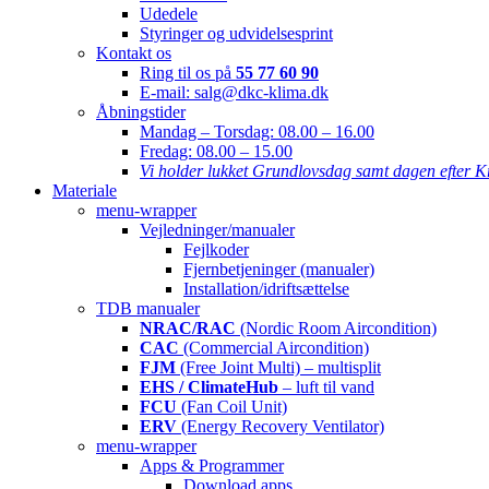
Udedele
Styringer og udvidelsesprint
Kontakt os
Ring til os på
55 77 60 90
E-mail: salg@dkc-klima.dk
Åbningstider
Mandag – Torsdag:
08.00 – 16.00
Fredag:
08.00 – 15.00
Vi holder lukket Grundlovsdag samt dagen efter K
Materiale
menu-wrapper
Vejledninger/manualer
Fejlkoder
Fjernbetjeninger (manualer)
Installation/idriftsættelse
TDB manualer
NRAC/RAC
(Nordic Room Aircondition)
CAC
(Commercial Aircondition)
FJM
(Free Joint Multi) – multisplit
EHS / ClimateHub
– luft til vand
FCU
(Fan Coil Unit)
ERV
(Energy Recovery Ventilator)
menu-wrapper
Apps & Programmer
Download apps