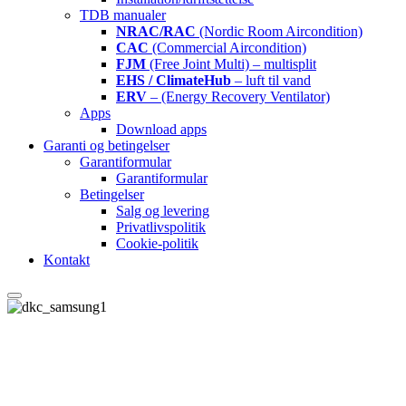
TDB manualer
NRAC/RAC
(Nordic Room Aircondition)
CAC
(Commercial Aircondition)
FJM
(Free Joint Multi) – multisplit
EHS / ClimateHub
– luft til vand
ERV
– (Energy Recovery Ventilator)
Apps
Download apps
Garanti og betingelser
Garantiformular
Garantiformular
Betingelser
Salg og levering
Privatlivspolitik
Cookie-politik
Kontakt