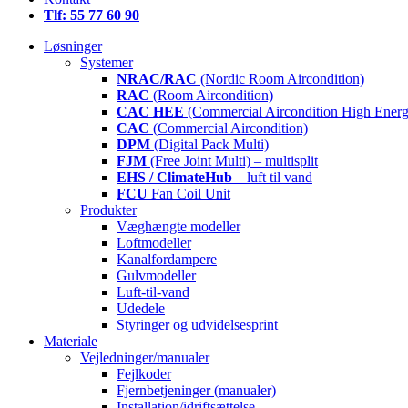
Tlf: 55 77 60 90
Løsninger
Systemer
NRAC/RAC
(Nordic Room Aircondition)
RAC
(Room Aircondition)
CAC HEE
(Commercial Aircondition High Energ
CAC
(Commercial Aircondition)
DPM
(Digital Pack Multi)
FJM
(Free Joint Multi) – multisplit
EHS / ClimateHub
– luft til vand
FCU
Fan Coil Unit
Produkter
Væghængte modeller
Loftmodeller
Kanalfordampere
Gulvmodeller
Luft-til-vand
Udedele
Styringer og udvidelsesprint
Materiale
Vejledninger/manualer
Fejlkoder
Fjernbetjeninger (manualer)
Installation/idriftsættelse