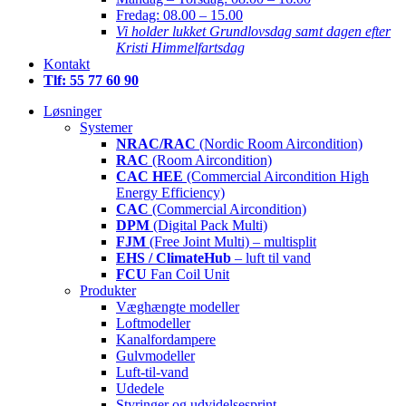
Fredag:
08.00 – 15.00
Vi holder lukket Grundlovsdag samt dagen efter
Kristi Himmelfartsdag
Kontakt
Tlf: 55 77 60 90
Løsninger
Systemer
NRAC/RAC
(Nordic Room Aircondition)
RAC
(Room Aircondition)
CAC HEE
(Commercial Aircondition High
Energy Efficiency)
CAC
(Commercial Aircondition)
DPM
(Digital Pack Multi)
FJM
(Free Joint Multi) – multisplit
EHS / ClimateHub
– luft til vand
FCU
Fan Coil Unit
Produkter
Væghængte modeller
Loftmodeller
Kanalfordampere
Gulvmodeller
Luft-til-vand
Udedele
Styringer og udvidelsesprint