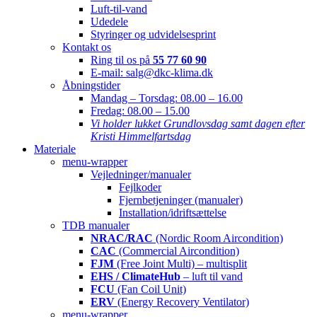
Luft-til-vand
Udedele
Styringer og udvidelsesprint
Kontakt os
Ring til os på
55 77 60 90
E-mail: salg@dkc-klima.dk
Åbningstider
Mandag – Torsdag:
08.00 – 16.00
Fredag:
08.00 – 15.00
Vi holder lukket Grundlovsdag samt dagen efter
Kristi Himmelfartsdag
Materiale
menu-wrapper
Vejledninger/manualer
Fejlkoder
Fjernbetjeninger (manualer)
Installation/idriftsættelse
TDB manualer
NRAC/RAC
(Nordic Room Aircondition)
CAC
(Commercial Aircondition)
FJM
(Free Joint Multi) – multisplit
EHS / ClimateHub
– luft til vand
FCU
(Fan Coil Unit)
ERV
(Energy Recovery Ventilator)
menu-wrapper