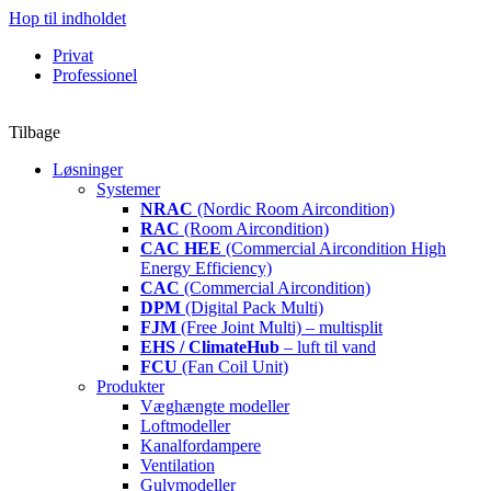
Hop til indholdet
Privat
Professionel
Tilbage
Løsninger
Systemer
NRAC
(Nordic Room Aircondition)
RAC
(Room Aircondition)
CAC HEE
(Commercial Aircondition High
Energy Efficiency)
CAC
(Commercial Aircondition)
DPM
(Digital Pack Multi)
FJM
(Free Joint Multi) – multisplit
EHS / ClimateHub
– luft til vand
FCU
(Fan Coil Unit)
Produkter
Væghængte modeller
Loftmodeller
Kanalfordampere
Ventilation
Gulvmodeller