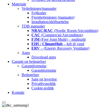
Materiale
Vejledninger/manualer
Fejlkoder
Fjernbetjeninger (manualer)
Installation/idriftsættelse
TDB manualer
NRAC/RAC
(Nordic Room Aircondition)
CAC
(Commercial Aircondition)
FJM
(Free Joint Multi) – multisplit
EHS / ClimateHub
– luft til vand
ERV
– (Energy Recovery Ventilator)
Apps
Download apps
Garanti og betingelser
Garantiformular
Garantiformular
Betingelser
Salg og levering
Privatlivspolitik
Cookie-politik
Kontakt