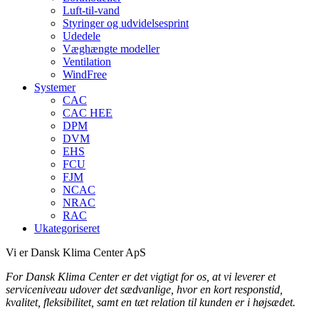
Luft-til-vand
Styringer og udvidelsesprint
Udedele
Væghængte modeller
Ventilation
WindFree
Systemer
CAC
CAC HEE
DPM
DVM
EHS
FCU
FJM
NCAC
NRAC
RAC
Ukategoriseret
Vi er Dansk Klima Center ApS
For Dansk Klima Center er det vigtigt
for os, at vi leverer et
serviceniveau udover det sædvanlige, hvor en kort responstid,
kvalitet, fleksibilitet, samt en tæt relation til kunden er i højsædet.